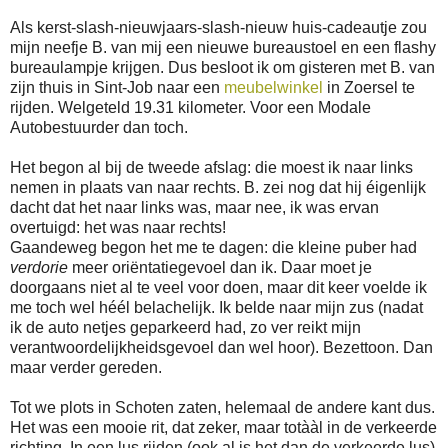
Als kerst-slash-nieuwjaars-slash-nieuw huis-cadeautje zou
mijn neefje B. van mij een nieuwe bureaustoel en een flashy
bureaulampje krijgen. Dus besloot ik om gisteren met B. van
zijn thuis in Sint-Job naar een
meubelwinkel
in Zoersel te
rijden. Welgeteld 19.31 kilometer. Voor een Modale
Autobestuurder dan toch.
Het begon al bij de tweede afslag: die moest ik naar links
nemen in plaats van naar rechts. B. zei nog dat hij éigenlijk
dacht dat het naar links was, maar nee, ik was ervan
overtuigd: het was naar rechts!
Gaandeweg begon het me te dagen: die kleine puber had
verdorie
meer oriëntatiegevoel dan ik. Daar moet je
doorgaans niet al te veel voor doen, maar dit keer voelde ik
me toch wel héél belachelijk. Ik belde naar mijn zus (nadat
ik de auto netjes geparkeerd had, zo ver reikt mijn
verantwoordelijkheidsgevoel dan wel hoor). Bezettoon. Dan
maar verder gereden.
Tot we plots in Schoten zaten, helemaal de andere kant dus.
Het was een mooie rit, dat zeker, maar totààl in de verkeerde
richting. In een lus rijden (ook al is het dan de verkeerde lus)