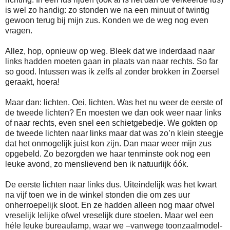
is wel zo handig: zo stonden we na een minuut of twintig
gewoon terug bij mijn zus. Konden we de weg nog even
vragen.
Allez, hop, opnieuw op weg. Bleek dat we inderdaad naar
links hadden moeten gaan in plaats van naar rechts. So far
so good. Intussen was ik zelfs al zonder brokken in Zoersel
geraakt, hoera!
Maar dan: lichten. Oei, lichten. Was het nu weer de eerste of
de tweede lichten? En moesten we dan ook weer naar links
of naar rechts, even snel een schietgebedje. We gokten op
de tweede lichten naar links maar dat was zo’n klein steegje
dat het onmogelijk juist kon zijn. Dan maar weer mijn zus
opgebeld. Zo bezorgden we haar tenminste ook nog een
leuke avond, zo menslievend ben ik natuurlijk óók.
De eerste lichten naar links dus. Uiteindelijk was het kwart
na vijf toen we in de winkel stonden die om zes uur
onherroepelijk sloot. En ze hadden alleen nog maar ofwel
vreselijk lelijke ofwel vreselijk dure stoelen. Maar wel een
héle leuke bureaulamp, waar we –vanwege toonzaalmodel-